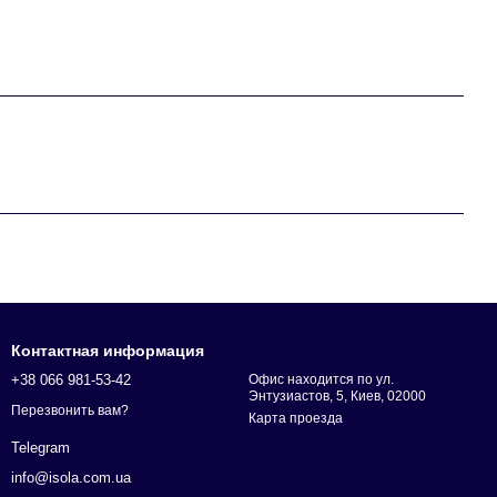
Контактная информация
+38 066 981-53-42
Офис находится по ул.
Энтузиастов, 5, Киев, 02000
Перезвонить вам?
Карта проезда
Telegram
info@isola.com.ua