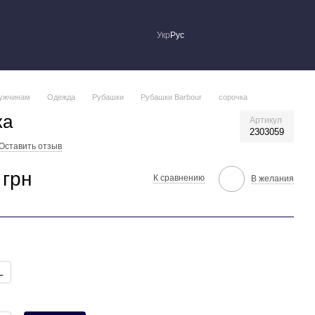
Укр
Рус
ужчинам
Одежда
Рубашки
Рубашки Barbour
сорочка
ка
Артикул
2303059
Оставить отзыв
 грн
К сравнению
В желания
L