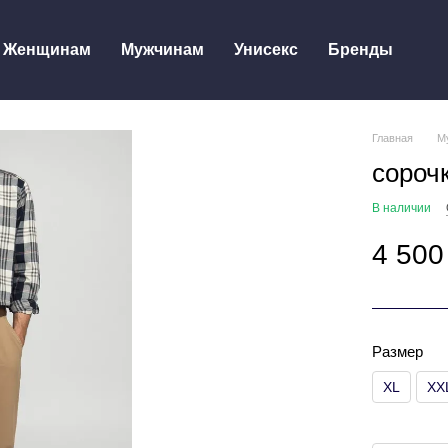
Женщинам
Мужчинам
Унисекс
Бренды
Главная
М
сороч
В наличии
4 500
Размер
XL
XX