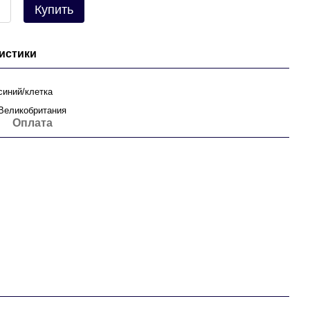
Купить
истики
синий/клетка
Великобритания
Оплата