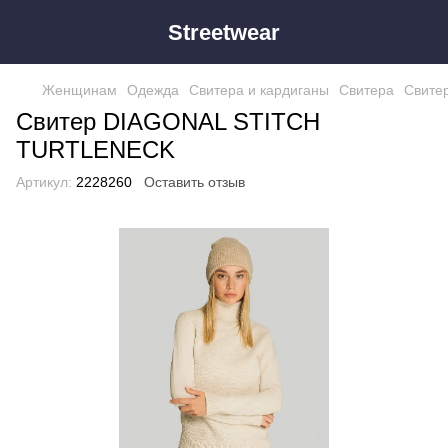
Streetwear
Женщинам
Одежда
Свитера и кардиганы
Свитера
Свитер
Свитер DIAGONAL STITCH
TURTLENECK
Артикул:
2228260
Оставить отзыв