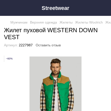
Streetwear
Мужчинам
Верхняя одежда
Жилеты
Жилеты Woolrich
Жи
Жилет пуховой WESTERN DOWN
VEST
Артикул:
2227987
Оставить отзыв
−60%